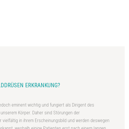
ILDDRÜSEN ERKRANKUNG?
jedoch eminent wichtig und fungiert als Dirigent des
 unserem Körper. Daher sind Störungen der
r vielfältig in ihrem Erscheinungsbild und werden deswegen
 erkannt, weshalb einige Patienten erst nach einem langen