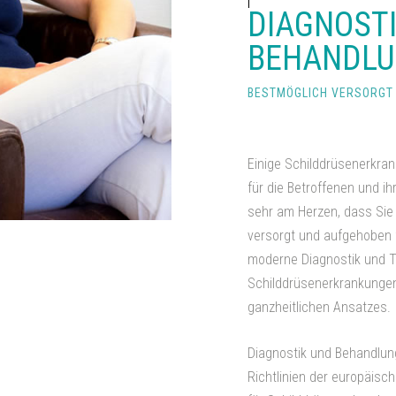
DIAGNOSTI
BEHANDL
BESTMÖGLICH VERSORGT
Einige Schilddrüsenerkra
für die Betroffenen und i
sehr am Herzen, dass Sie 
versorgt und aufgehoben 
moderne Diagnostik und T
Schilddrüsenerkrankunge
ganzheitlichen Ansatzes.
Diagnostik und Behandlung
Richtlinien der europäis